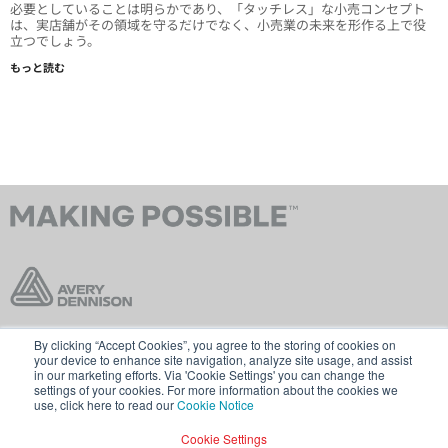
必要としていることは明らかであり、「タッチレス」な小売コンセプト
は、実店舗がその領域を守るだけでなく、小売業の未来を形作る上で役
立つでしょう。
もっと読む
By clicking “Accept Cookies”, you agree to the storing of cookies on
お問い合わせ
販売規約
your device to enhance site navigation, analyze site usage, and assist
in our marketing efforts. Via 'Cookie Settings' you can change the
Cookieポリシー
一般データ保護規則
settings of your cookies. For more information about the cookies we
use, click here to read our
Cookie Notice
averydennison.comにアクセス
Cookie Settings