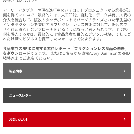
設計されたものです。
アーリーアダプターや現在進行中のパイロットプロジェクトから業界が知
識を得ていく中で、最終的には、人工知能、自動化、データ共有、人間の
介入を統合して、複数のタッチポイントでパーソナライズされた予測型の
インタラクションを提供するフリクションレス技術に対して、総合的で
「不可知論的」なアプローチをとるようになると考えられます。 どの技
術を導入するかは、最終的には食品業者の目的とデジタル戦略、そしてど
れだけ深くビジネスを変革したいかによって決まります。
食品業界のRFIDに関する無料レポート「フリクションレス食品の未来」
をダウンロード
できます。 または
こちら
から直接Avery DennisonのRFID
戦略家までご連絡 ください。
製品検索
ニュースレター
お問い合わせ