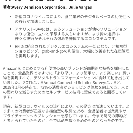
著者:Avery Dennison Corporation、Julie Vargas
新型コロナウイルスにより、食品業界のデジタルベースの利便性へ
の移行が加速しました。
アナリストの中には、あるソリューションが他のソリューション
よりも優位に立つと予想する人もいますが、より賢い選択は、
様々な技術がそれぞれの強みを発揮するエコシステムです。
RFIDは統合されたデジタルエコシステムの一部となり、非接触型
ショッピング、grab-and-goの利便性、大幅に改善された在庫管理
を実現します。
Amazonをはじめとする利便性の高いブランドが画期的な技術を採用した
ことで、食品業界ではすでに「より早い、より簡単な、より楽しい」買い
物を実現すべく、デジタルトランスフォーメーションに向けて動き出して
いました。 SOTIによるAnnual Connected Retailer Surveyによると、
2019年1月の時点で、73％の消費者がショッピング体験を向上でき、人と
の関わりを減らすためのセルフサービス技術に賛成であると回答してい
ます。
現在、新型コロナウイルスの流行により、その動きは加速しています。よ
り多くの消費者が迅速な非接触型の取引を求め、食品業者は従業員やサ
プライチェーンへのプレッシャーを感じています。 今まで時間の節約だ
と考えられていたものが、今では命を救うためのものとなったのです。