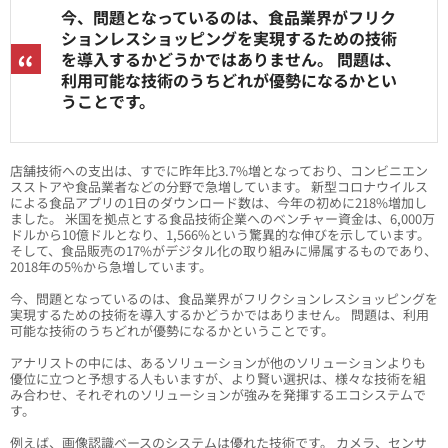
今、問題となっているのは、食品業界がフリク
ションレスショッピングを実現するための技術
を導入するかどうかではありません。 問題は、
利用可能な技術のうちどれが優勢になるかとい
うことです。
店舗技術への支出は、すでに昨年比3.7%増となっており、コンビニエン
スストアや食品業者などの分野で急増しています。 新型コロナウイルス
による食品アプリの1日のダウンロード数は、今年の初めに218%増加し
ました。 米国を拠点とする食品技術企業へのベンチャー資金は、6,000万
ドルから10億ドルとなり、1,566%という驚異的な伸びを示しています。
そして、食品販売の17%がデジタル化の取り組みに帰属するものであり、
2018年の5%から急増しています。
今、問題となっているのは、食品業界がフリクションレスショッピングを
実現するための技術を導入するかどうかではありません。 問題は、利用
可能な技術のうちどれが優勢になるかということです。
アナリストの中には、あるソリューションが他のソリューションよりも
優位に立つと予想する人もいますが、より賢い選択は、様々な技術を組
み合わせ、それぞれのソリューションが強みを発揮するエコシステムで
す。
例えば、画像認識ベースのシステムは優れた技術です。 カメラ、センサ