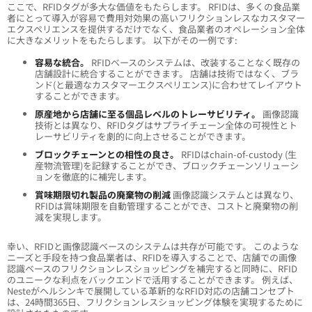
ここで、RFIDタグが多大な価値をもたらします。 RFIDは、多くの食品業
者にとって導入が容易で費用対効果の高いフリクションレスなカスタマー
エクスペリエンスを提供するだけでなく、食品業者のオペレーション全体
に大きなメリットをもたらします。 以下がその一例です:
容易な統合。
RFIDベースのシステムは、改装することなく既存の
店舗設計に統合することができます。 店舗は技術ではなく、ブラ
ンド(と最適なカスタマーエクスペリエンス)に合わせてレイアウト
することができます。
原産地から店舗に至る個品レベルのトレーサビリティ。
画像認識
技術とは異なり、RFIDタグはサプライチェーン全体の可視性とト
レーサビリティを劇的に向上させることができます。
ブロックチェーンとの相性の良さ。
RFIDはchain-of-custody (生
産物流管理)を記録することができ、ブロックチェーンソリューシ
ョンを徹底的に補完します。
賞味期限切れ製品の廃棄物の削減
画像認識システムとは異なり、
RFIDは賞味期限を自動管理することができ、コストと廃棄物の削
減を実現します。
幸い、RFIDと画像認識ベースのシステムは共存が可能です。 このような
ニーズと手段を持つ食品業者は、RFIDを導入することで、店舗での画像
認識ベースのフリクションレスショッピングを補完すると同時に、RFID
のユニークな利点をバックエンドで活用することができます。 例えば、
Nesteがヘルシンキで展開している革新的なRFID対応の店舗コンセプト
は、24時間365日、フリクションレスショッピング体験を実現するために